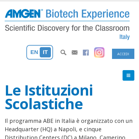
Salta
al
contenuto
principale
Menu
EN
IT
ACCEDI
profilo
utente
Le Istituzioni
Scolastiche
Il programma ABE in Italia è organizzato con un
Headquarter (HQ) a Napoli, e cinque
Distribution Centers (DC) a Milano, Camerino,