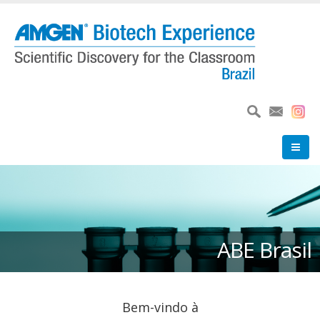
Pular
para
o
conteúdo
principal
ABE Brasil
Bem-vindo à