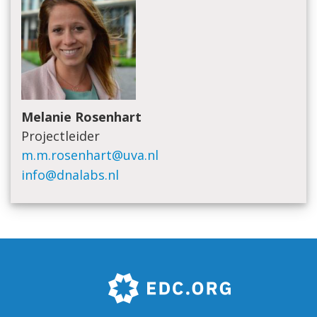
Melanie Rosenhart
Projectleider
m.m.rosenhart@uva.nl
info@dnalabs.nl