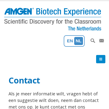
Overslaan
en
naar
de
inhoud
gaan
EN
NL
Contact
Als je meer informatie wilt, vragen hebt of
een suggestie wilt doen, neem dan contact
met ons op. Je kunt contact met ons