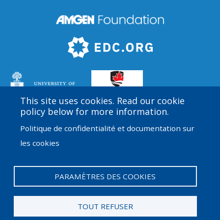
This site uses cookies. Read our cookie
policy below for more information.
Politique de confidentialité et documentation sur
Amgen Biotech Experience est un programme
les cookies
international financé par la Fondation Amgen avec une
direction et une assistance technique fournies par
Education Development Center (EDC).
PARAMÈTRES DES COOKIES
Menu
Admin Log in
du
TOUT REFUSER