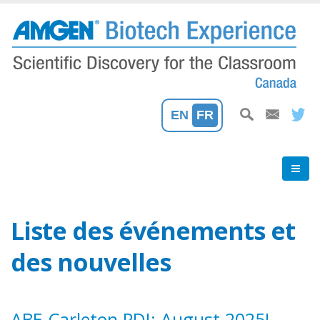
Aller
au
contenu
principal
EN
FR
Liste des événements et
des nouvelles
ABE Carleton PDI: August 2025!