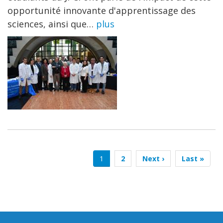
opportunité innovante d'apprentissage des
sciences, ainsi que…
plus
Pagination
Page
1
Page
2
Page
Next ›
Dernière
Last »
courante
suivante
page