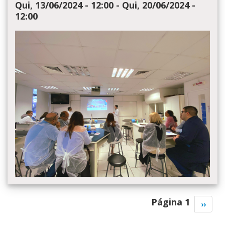
Qui, 13/06/2024 - 12:00
-
Qui, 20/06/2024 -
12:00
Paginação
Página 1
Próxi
››
págin