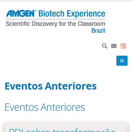
Pular
para
o
conteúdo
principal
Eventos Anteriores
Eventos Anteriores