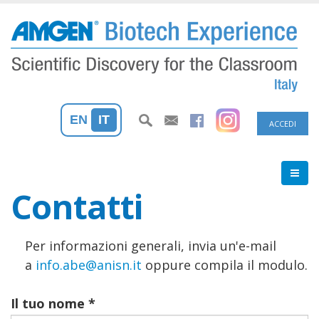
Salta
al
contenuto
principale
Menu
EN
IT
ACCEDI
profilo
utente
Contatti
Per informazioni generali, invia un'e-mail
a
info.abe@anisn.it
oppure compila il modulo.
Il tuo nome